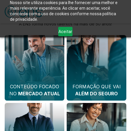
Nosso site utiliza cookies para lhe fornecer uma melhor e
mais relevante experiência. Ao clicar em aceitar, você
Sua carreira de sucesso está aqui!
concorda com o uso de cookies conforme nossa política
de privacidade.
A ENS forma novos talentos há mais de 50 anos!
Aceitar
CONTEÚDO FOCADO
FORMAÇÃO QUE VAI
NO
MERCADO ATUAL
ALÉM DO SEGURO